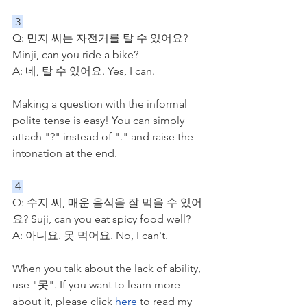
 3 
Q: 민지 씨는 자전거를 탈 수 있어요? 
Minji, can you ride a bike?
A: 네, 탈 수 있어요. Yes, I can. 
Making a question with the informal 
polite tense is easy! You can simply 
attach "?" instead of "." and raise the 
intonation at the end. 
 4 
Q: 수지 씨, 매운 음식을 잘 먹을 수 있어
요? Suji, can you eat spicy food well?
A: 아니요. 못 먹어요. No, I can't.
When you talk about the lack of ability, 
use "못". If you want to learn more 
about it, please click 
here
 to read my 