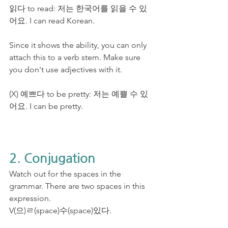
읽다 to read: 저는 한국어를 읽을 수 있
어요. I can read Korean. 
Since it shows the ability, you can only 
attach this to a verb stem. Make sure 
you don't use adjectives with it.
(X) 예쁘다 to be pretty: 저는 예쁠 수 있
어요. I can be pretty.
2. Conjugation
Watch out for the spaces in the 
grammar. There are two spaces in this 
expression.
V(으)ㄹ(space)수(space)있다.