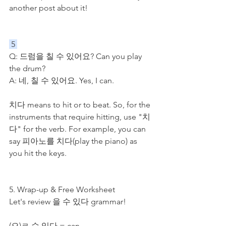
another post about it!
 5 
Q: 드럼을 칠 수 있어요? Can you play 
the drum?
A: 네, 칠 수 있어요. Yes, I can.
치다 means to hit or to beat. So, for the 
instruments that require hitting, use "치
다" for the verb. For example, you can 
say 피아노를 치다(play the piano) as 
you hit the keys.
5. Wrap-up & Free Worksheet
Let's review 을 수 있다 grammar! 
(으)ㄹ 수 있다 = can