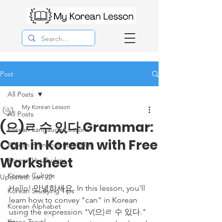
Post
All Posts
My Korean Lesson
All Posts
(으)ㄹ 수 있다 Grammar:
Korean Langauge Lessons
Can in Korean with Free
Korean Pronunciation Rules
Worksheet
Korean Vocabulary
Korean Culture
Updated:
Jan 22
Hello! 안녕하세요. In this lesson, you'll 
Korean Studying Tips
learn how to convey "can" in Korean 
Korean Alphabet
using the expression "V(으)ㄹ 수 있다." 
Korea Travel