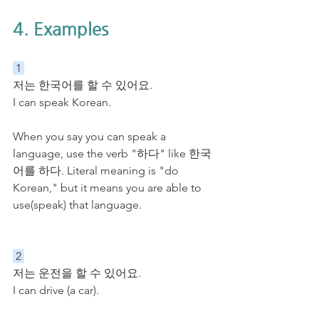
4. Examples
 1 
저는 한국어를 할 수 있어요. 
I can speak Korean.
When you say you can speak a 
language, use the verb "하다" like 한국
어를 하다. Literal meaning is "do 
Korean," but it means you are able to 
use(speak) that language.
 2 
저는 운전을 할 수 있어요.
I can drive (a car).