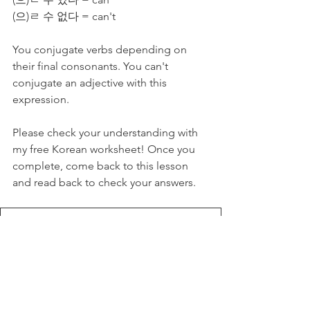
(으)ㄹ 수 없다 = can't
You conjugate verbs depending on 
their final consonants. You can't 
conjugate an adjective with this 
expression.
Please check your understanding with 
my free Korean worksheet! Once you 
complete, come back to this lesson 
and read back to check your answers.
Can - 을 수 있다 Grammar Practice - My Korean Lesson
.pdf
Download PDF • 405KB
If you found this lesson helpful, please 
consider donating a small amount to 