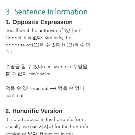
3. Sentence Information
1. Opposite Expression
Recall what the antonym of 있다 is? 
Correct, it is 없다. Similarly, the 
opposite of (으)ㄹ 수 있다 is (으)ㄹ 수 없
다!
수영을 할 수 있다 can swim ⟷ 수영을 
할 수 없다 can't swim
먹을 수 있다 can eat ⟷ 먹을 수 없다 
can't eat
2. Honorific Version
It is a bit special in the honorific form. 
Usually, we use 계시다 for the honorific 
version of 있다. However, in this 